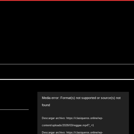
Reproductor
Media error: Format(s) not supported or source(s) not
de
found
vídeo
Descargar archivo: https://clasiqueros.online/wp-
content/uploads/2026/03/reggae.mp4?_=1
Descargar archivo: https://clasiqueros.online/wp-