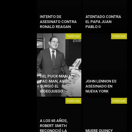
INTENTO DE
ATENTADO CONTRA
ASESINATO CONTRA
EL PAPA JUAN
RONALD REAGAN
PABLO II
noticias
noticias
DEL PUCK-MAN AL
PAC-MAN, ASÍ
JOHN LENNON ES
SURGIÓ EL
ASESINADO EN
VIDEOJUEGO
NUEVA YORK
noticias
noticias
A LOS 65 AÑOS,
ROBERT SMITH
RECONOCIÓ LA
MUERE QUINCY