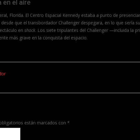
 en el aire
l, Florida. El Centro Espacial Kennedy estaba a punto de presenciar
desde que el transbordador Challenger despegara, en lo que sería s
spectáculo en
shock
. Los siete tripulantes del Challenger —incluida la 
dente más grave en la conquista del espacio.
dor
bligatorios están marcados con
*