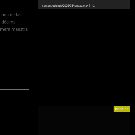
content/uploads/2026/03/reggae.mp4?_=1
 una de las
u décima
primera maestra
noticias