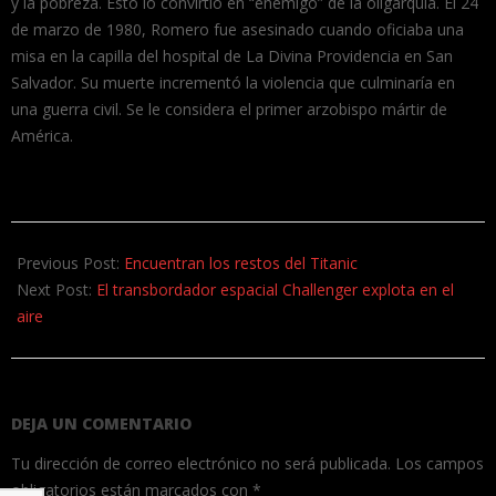
y la pobreza. Esto lo convirtió en “enemigo” de la oligarquía. El 24
de marzo de 1980, Romero fue asesinado cuando oficiaba una
misa en la capilla del hospital de La Divina Providencia en San
Salvador. Su muerte incrementó la violencia que culminaría en
una guerra civil. Se le considera el primer arzobispo mártir de
América.
2023-
06-
Previous Post:
Encuentran los restos del Titanic
11
Next Post:
El transbordador espacial Challenger explota en el
aire
DEJA UN COMENTARIO
Tu dirección de correo electrónico no será publicada.
Los campos
obligatorios están marcados con
*