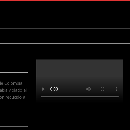
 de Colombia,
bía violado el
ron reducido a