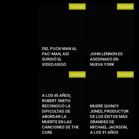
noticias
noticias
DEL PUCK-MAN AL
PAC-MAN, ASÍ
JOHN LENNON ES
SURGIÓ EL
ASESINADO EN
VIDEOJUEGO
NUEVA YORK
noticias
noticias
A LOS 65 AÑOS,
ROBERT SMITH
RECONOCIÓ LA
MUERE QUINCY
DIFICULTAD DE
JONES, PRODUCTOR
ABORDAR LA
DE LOS ÉXITOS MÁS
MUERTE EN LAS
GRANDES DE
CANCIONES DE THE
MICHAEL JACKSON,
CURE
A LOS 91 AÑOS