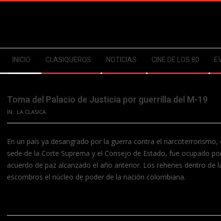
Skip
to
content
Secondary
INICIO
CLASIQUEROS
NOTICIAS
CINE DE LOS 80
E
Navigation
Menu
Toma del Palacio de Justicia por guerrilla del M-19
IN:
LA CLASICA
En un país ya desangrado por la guerra contra el narcoterrorismo, 
sede de la Corte Suprema y el Consejo de Estado, fue ocupado por 
acuerdo de paz alcanzado el año anterior. Los rehenes dentro de la
escombros el núcleo de poder de la nación colombiana.
2023-