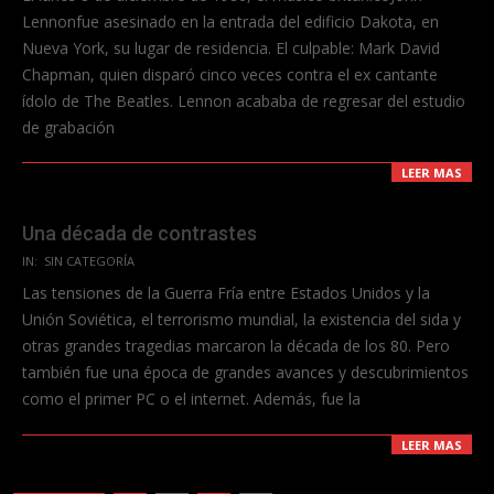
11
Lennonfue asesinado en la entrada del edificio Dakota, en
Nueva York, su lugar de residencia. El culpable: Mark David
Chapman, quien disparó cinco veces contra el ex cantante
ídolo de The Beatles. Lennon acababa de regresar del estudio
de grabación
LEER MAS
Una década de contrastes
2023-
IN:
SIN CATEGORÍA
06-
Las tensiones de la Guerra Fría entre Estados Unidos y la
11
Unión Soviética, el terrorismo mundial, la existencia del sida y
otras grandes tragedias marcaron la década de los 80. Pero
también fue una época de grandes avances y descubrimientos
como el primer PC o el internet. Además, fue la
LEER MAS