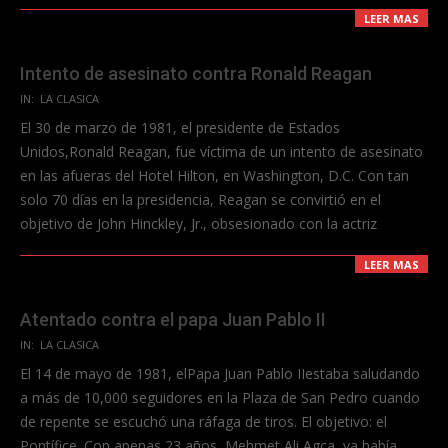
LEER MAS
Intento de asesinato contra Ronald Reagan
2023-
IN:
LA CLASICA
06-
El 30 de marzo de 1981, el presidente de Estados
11
Unidos,Ronald Reagan, fue víctima de un intento de asesinato
en las afueras del Hotel Hilton, en Washington, D.C. Con tan
solo 70 días en la presidencia, Reagan se convirtió en el
objetivo de John Hinckley, Jr., obsesionado con la actriz
LEER MAS
Atentado contra el papa Juan Pablo II
2023-
IN:
LA CLASICA
06-
El 14 de mayo de 1981, elPapa Juan Pablo IIestaba saludando
11
a más de 10,000 seguidores en la Plaza de San Pedro cuando
de repente se escuchó una ráfaga de tiros. El objetivo: el
Pontífice. Con apenas 23 años, Mehmet Ali Agca, ya había