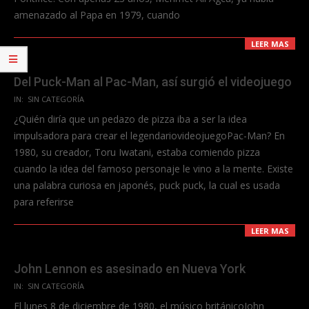
amenazado al Papa en 1979, cuando
LEER MAS
Del Puck-Man al Pac-Man, así surgió el videojuego
2023-
IN:
SIN CATEGORÍA
06-
¿Quién diría que un pedazo de pizza iba a ser la idea
11
impulsadora para crear el legendariovideojuegoPac-Man? En
1980, su creador, Toru Iwatani, estaba comiendo pizza
cuando la idea del famoso personaje le vino a la mente. Existe
una palabra curiosa en japonés, puck puck, la cual es usada
para referirse
LEER MAS
John Lennon es asesinado en Nueva York
2023-
IN:
SIN CATEGORÍA
06-
El lunes 8 de diciembre de 1980, el músico británicoJohn