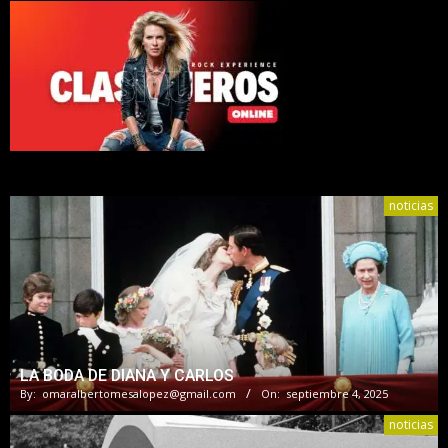
noticias
LA BODA DE DIANA Y CARLOS
By:
omaralbertomesalopez@gmail.com
On:
septiembre 4, 2025
noticias